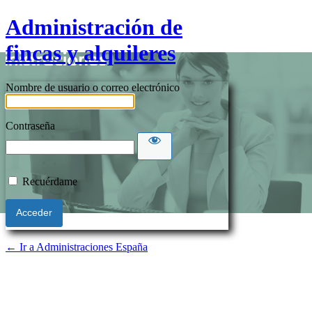
Administración de
fincas y alquileres
Nombre de usuario o correo electrónico
Contraseña
Recuérdame
← Ir a Administraciones España