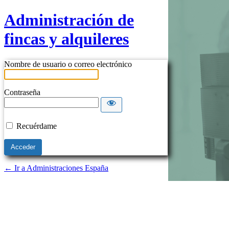
Administración de
fincas y alquileres
Nombre de usuario o correo electrónico
Contraseña
Recuérdame
← Ir a Administraciones España