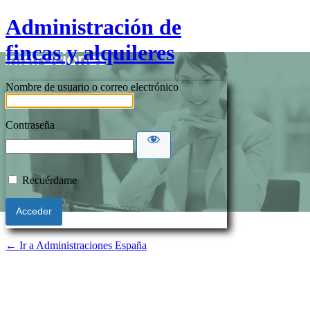
Administración de
fincas y alquileres
Nombre de usuario o correo electrónico
Contraseña
Recuérdame
← Ir a Administraciones España