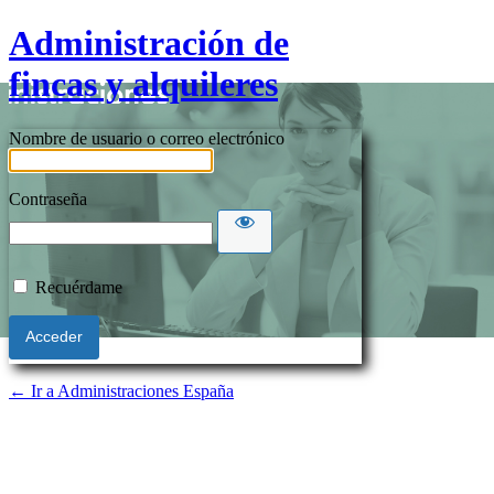
Administración de
fincas y alquileres
Nombre de usuario o correo electrónico
Contraseña
Recuérdame
← Ir a Administraciones España