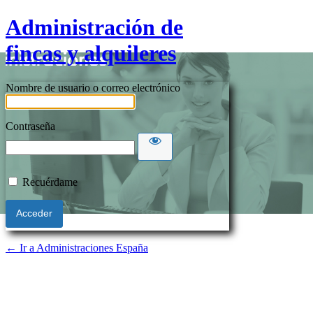
Administración de
fincas y alquileres
Nombre de usuario o correo electrónico
Contraseña
Recuérdame
← Ir a Administraciones España