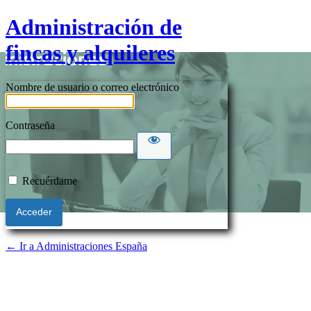
Administración de
fincas y alquileres
Nombre de usuario o correo electrónico
Contraseña
Recuérdame
← Ir a Administraciones España