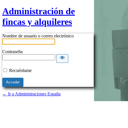
Administración de
fincas y alquileres
Nombre de usuario o correo electrónico
Contraseña
Recuérdame
← Ir a Administraciones España