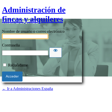
Administración de
fincas y alquileres
Nombre de usuario o correo electrónico
Contraseña
Recuérdame
← Ir a Administraciones España