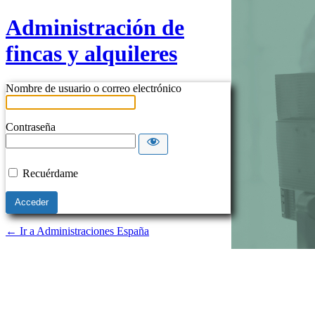
Administración de
fincas y alquileres
Nombre de usuario o correo electrónico
Contraseña
Recuérdame
← Ir a Administraciones España