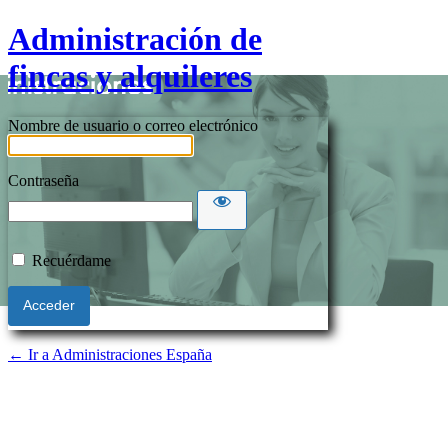
Administración de
fincas y alquileres
Nombre de usuario o correo electrónico
Contraseña
Recuérdame
← Ir a Administraciones España