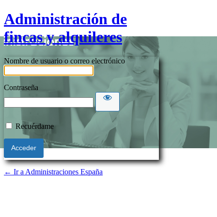
Administración de
fincas y alquileres
Nombre de usuario o correo electrónico
Contraseña
Recuérdame
← Ir a Administraciones España