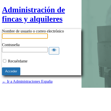
Administración de
fincas y alquileres
Nombre de usuario o correo electrónico
Contraseña
Recuérdame
← Ir a Administraciones España