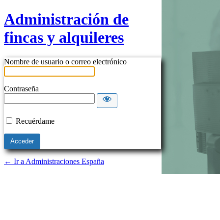
Administración de
fincas y alquileres
Nombre de usuario o correo electrónico
Contraseña
Recuérdame
← Ir a Administraciones España