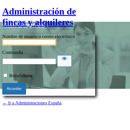
Administración de
fincas y alquileres
Nombre de usuario o correo electrónico
Contraseña
Recuérdame
← Ir a Administraciones España