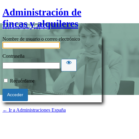
Administración de
fincas y alquileres
Nombre de usuario o correo electrónico
Contraseña
Recuérdame
← Ir a Administraciones España