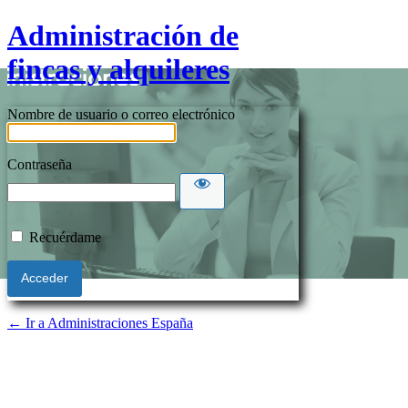
Administración de
fincas y alquileres
Nombre de usuario o correo electrónico
Contraseña
Recuérdame
← Ir a Administraciones España