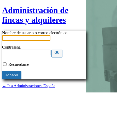
Administración de
fincas y alquileres
Nombre de usuario o correo electrónico
Contraseña
Recuérdame
← Ir a Administraciones España