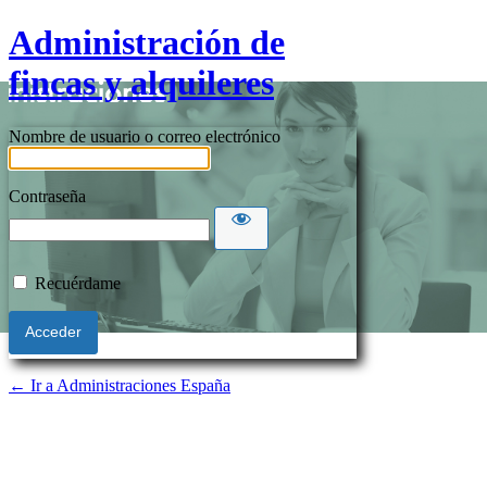
Administración de
fincas y alquileres
Nombre de usuario o correo electrónico
Contraseña
Recuérdame
← Ir a Administraciones España