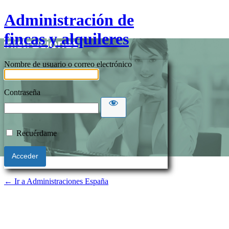
Administración de
fincas y alquileres
Nombre de usuario o correo electrónico
Contraseña
Recuérdame
← Ir a Administraciones España