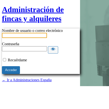
Administración de
fincas y alquileres
Nombre de usuario o correo electrónico
Contraseña
Recuérdame
← Ir a Administraciones España