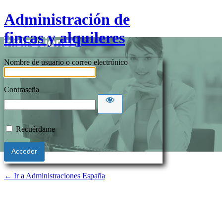
Administración de
fincas y alquileres
Nombre de usuario o correo electrónico
Contraseña
Recuérdame
← Ir a Administraciones España