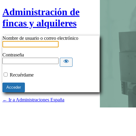
Administración de
fincas y alquileres
Nombre de usuario o correo electrónico
Contraseña
Recuérdame
← Ir a Administraciones España